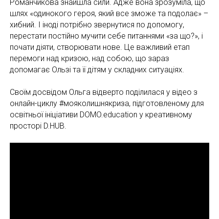
Романчикова знайшла сили. Адже вона зрозуміла, що
шлях «одинокого героя, який все зможе та подолає» –
хибний. І іноді потрібно звернутися по допомогу,
перестати постійно мучити себе питаннями «за що?», і
почати діяти, створювати нове. Це важливий етап
перемоги над кризою, над собою, що зараз
допомагає Ользі та її дітям у складних ситуаціях.
Своїм досвідом Ольга відверто поділилася у відео з
онлайн-циклу #мояколишнякриза, підготовленому для
освітньої ініціативи DOMO.education у креативному
просторі D.HUB.