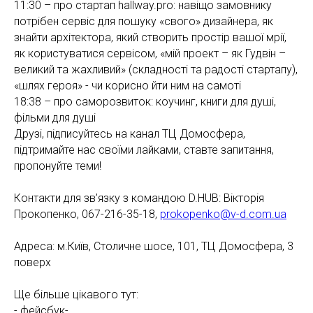
11:30 – про стартап hallway.pro: навіщо замовнику
потрібен сервіс для пошуку «свого» дизайнера, як
знайти архітектора, який створить простір вашої мрії,
як користуватися сервісом, «мій проект – як Гудвін –
великий та жахливий» (складності та радості стартапу),
«шлях героя» - чи корисно йти ним на самоті
18:38 – про саморозвиток: коучинг, книги для душі,
фільми для душі
Друзі, підписуйтесь на канал ТЦ Домосфера,
підтримайте нас своїми лайками, ставте запитання,
пропонуйте теми!
Контакти для зв’язку з командою D.HUB: Вікторія
Прокопенко, 067-216-35-18,
prokopenko@v-d.com.ua
Адреса: м.Київ, Столичне шосе, 101, ТЦ Домосфера, 3
поверх
Ще більше цікавого тут:
- фейсбук-