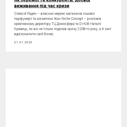
виживання під час кризи
Олексій Радян – власник мережі магазинів нішової
парфумерії та косметики Жан Niche Concept – розповів
креативному директору ТЦ Домосфера та D.HUB Наталії
Кравець, як він не тільки подолав кризу 2008-го року, а й зміг
вдосконалити свій бізнес.
01.07.2020