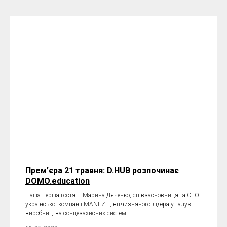
Прем’єра 21 травня: D.HUB розпочинає
DOMO.education
Наша перша гостя – Марина Дяченко, співзасновниця та СЕО
української компанії MANEZH, вітчизняного лідера у галузі
виробництва сонцезахисних систем.