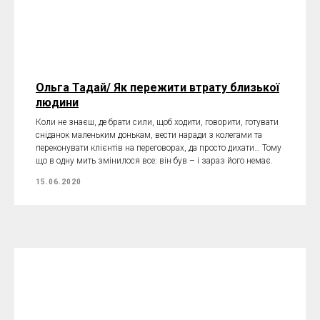
Ольга Тадай/ Як пережити втрату близької
людини
Коли не знаєш, де брати сили, щоб ходити, говорити, готувати
сніданок маленьким донькам, вести наради з колегами та
переконувати клієнтів на переговорах, да просто дихати… Тому
що в одну мить змінилося все: він був – і зараз його немає.
15.06.2020