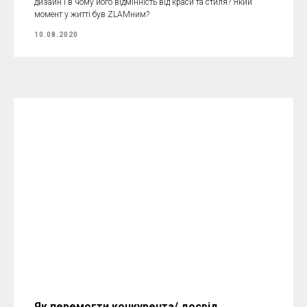
дизайн і в чому його відмінність від краси та стиля? Який
момент у житті був ZLAMним?
10.08.2020
Як перемогти конкурента/ досвід