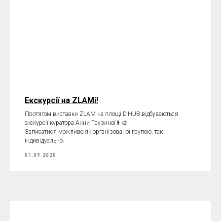
Екскурсії на ZLAMі!
Протягом виставки ZLAM на площі D.HUB відбуваються
екскурсії куратора Анни Грузиної👩‍🎨
Записатися можливо як організованої групою, так і
індивідуально.
01.09.2020