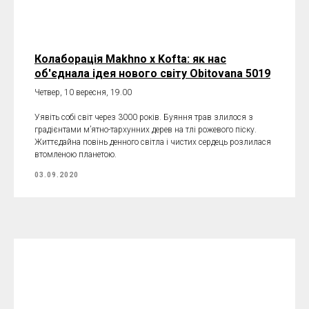
Колаборація Makhno x Kofta: як нас
об'єднала ідея нового світу Obitovana 5019
Четвер, 10 вересня, 19.00
Уявіть собі світ через 3000 років. Буяння трав злилося з
градієнтами м’ятно-тархунних дерев на тлі рожевого піску.
Життєдайна повінь денного світла і чистих сердець розлилася
втомленою планетою.
03.09.2020