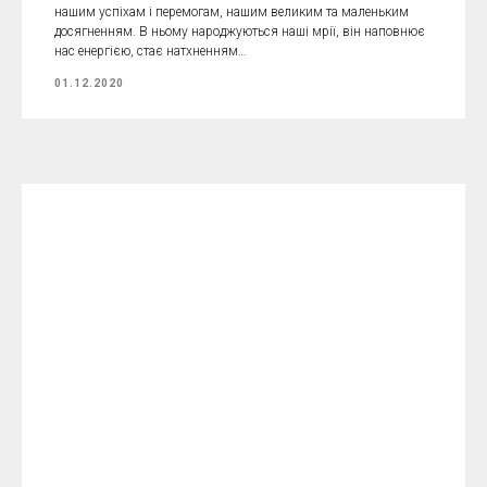
нашим успіхам і перемогам, нашим великим та маленьким
досягненням. В ньому народжуються наші мрії, він наповнює
нас енергією, стає натхненням…
01.12.2020