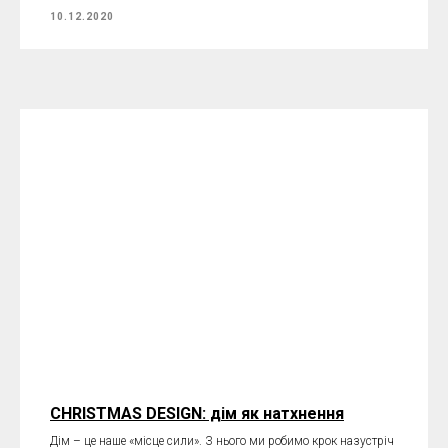
10.12.2020
CHRISTMAS DESIGN: дім як натхнення
Дім – це наше «місце сили». З нього ми робимо крок назустріч