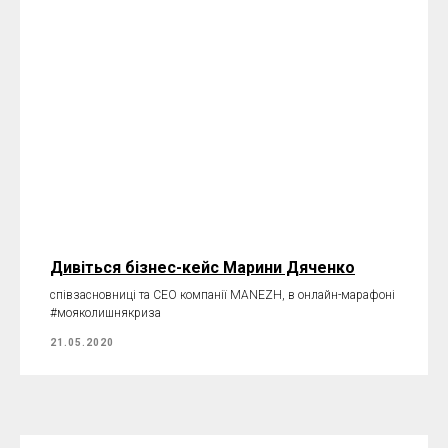
Дивіться бізнес-кейс Марини Дяченко
співзасновниці та СЕО компанії MANEZH, в онлайн-марафоні
#мояколишнякриза
21.05.2020