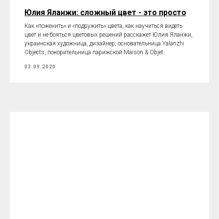
Юлия Яланжи: сложный цвет - это просто
Как «поженить» и «подружить» цвета, как научиться видеть
цвет и не бояться цветовых решений расскажет Юлия Яланжи,
украинская художница, дизайнер, основательница Yalanzhi
Objects, покорительница парижской Maison & Objet.
03.09.2020