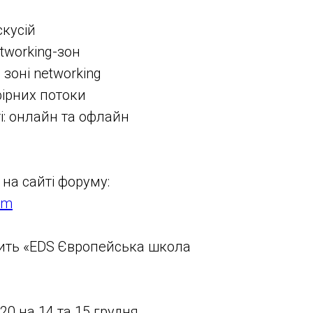
кусій
working-зон
зоні networking
рних потоки
: онлайн та офлайн
 на сайті форуму:
om
ить «EDS Європейська школа
0 на 14 та 15 грудня