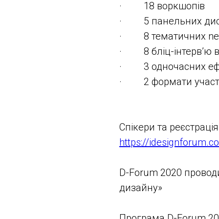
· 18 воркшопів
· 5 панельних дис
· 8 тематичних net
· 8 бліц-інтерв’ю в 
· 3 одночасних ефі
· 2 формати участі
Спікери та реєстрація
https://idesignforum.c
D-Forum 2020 провод
дизайну»
Програма D-Forum 202