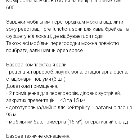
Комфортна кількість гостей на вечірці з банкетом –
600
Завдяки мобільним перегородкам можна відділити
зону реєстрації, pre-function, зони для кава-брейків та
фуршету від локації, де відбувається подія
Також всі мобільні перегородки можна повністю
прибрати, залишивши open space
Базова комплектація зали:
- рецепція, гардероб, лаунж-зона, стаціонарна сцена,
стаціонарні подіуми (3 шт)
Додаткові приміщення:
- 2 приміщення для переговорів, ділових зустрічей,
закритих презентацій – 43 та 15 м²
- доготувальна/мийна для кейтерінгу – загальна площа
95 м
- мобільний бар, гримерна (15 м²), оперативний склад
Базове технічне оснащення: