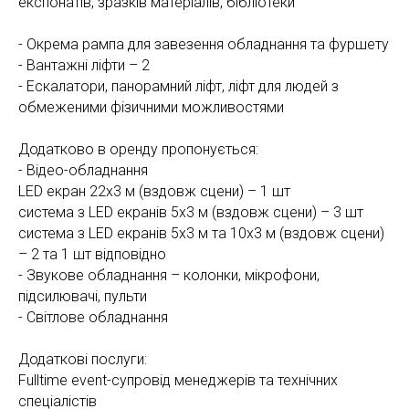
експонатів, зразків матеріалів, бібліотеки
- Окрема рампа для завезення обладнання та фуршету
- Вантажні ліфти – 2
- Ескалатори, панорамний ліфт, ліфт для людей з
обмеженими фізичними можливостями
Додатково в оренду пропонується:
- Відео-обладнання
LED екран 22х3 м (вздовж сцени) – 1 шт
система з LED екранів 5х3 м (вздовж сцени) – 3 шт
система з LED екранів 5х3 м та 10х3 м (вздовж сцени)
– 2 та 1 шт відповідно
- Звукове обладнання – колонки, мікрофони,
підсилювачі, пульти
- Світлове обладнання
Додаткові послуги:
Fulltime event-супровід менеджерів та технічних
спеціалістів