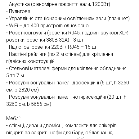
- Акустика (рівномірне покриття зали, 1200Вт)
- Пультова
- Управління стаціонарним освітленням зали (планшет)
- WiFi – до 400 пристроїв одночасно
- Розеткові вузли (розетки RJ45, подвійні звукові XLR
розетки, розетки 380В 32А) - 3 шт
- Підлогові розетки 220В + RJ45 – 15 шт
- Настінні рейлінги (по 2-м стінам) для кріплення
підвісних конструкцій
- Стельові металеві ферми для кріплення обладнання –
5 та 7 м
- Розсувні зонувальні панелі: двосекційні (6 шт, h 3260
см, b 2820 см)
- Розсувні зонувальні панелі: чотирисекційні (20 шт, h
3260 см, b 5656 см)
Меблі:
- стільці, дивани двомісні, комплекти для спікерів,
відкриті за закриті шафи для бару, обладнання,